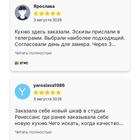
я хотела.
Ярослава
3 августа 2026
Кухню здесь заказали. Эскизы прислали в
телеграмм. Выбрали наиболее подходящий.
Согласовали день для замера. Через 3
недели кухня была уже готова. Остались
Читать полностью
довольны работой. Спасибо Ренессанс
мебель за качественную работу!
yaroslava1986
3 августа 2026
Заказала себе новый шкаф в студии
Ренессанс где ранее заказывала себе
новую кухню.Чего искать, когда качеством
вполне довольна. Служит кухня уже почти
Читать полностью
два года, нареканий нет.