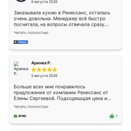
6 августа 2026
мебели буду заказывать только здесь.
Заказывала кухню в Ренессанс, осталась
очень довольна. Менеджер всё быстро
посчитала, на вопросы отвечала сразу.
Замерщик приехал в субботу, подошёл к
Читать полностью
делу со всей ответственностью. Собрали
за день, ребята работали аккуратно, даже
пыли почти не было. Качество отличное,
ящики ходят плавно, ничего не скрипит.
Всё подошло как влитое.
Аринка Р.
5 августа 2026
Больше всех мне понравилось
предложение от компании Ренессанс от
Елены Сергеевой. Подходяшщая цена и
короткие сроки изготовления. Приехавший
Читать полностью
для замера сотрудник Владислав
предложил по моему эскизу самый
1
подходящий вариант шкафа. Немного его
видоизменил, получилось даже лучше, чем