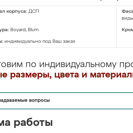
ал корпуса:
ДСП
Фаса
виды
ура:
Boyard, Blum
Кром
ы:
индивидуально под Ваш заказ
товим по индивидуальному про
е размеры, цвета и материа
задаваемые вопросы
ма работы