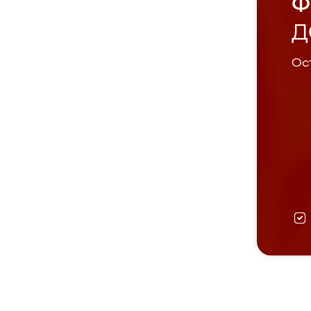
Ф
Д
Ост