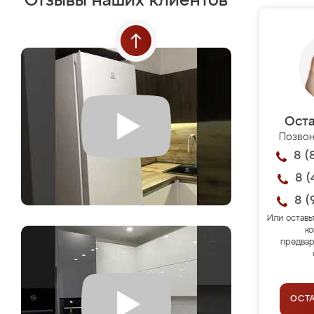
Отзывы наших клиентов
Оста
Позвон
8 (
8 (
8 (
Или оставь
ко
предвар
ОСТ