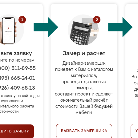
вьте заявку
Замер и расчет
ите по номерам
Дизайнер-замерщик
800) 511-89-55
приедет к Вам с каталогом
материалов,
Вы
495) 665-24-01
проведёт детальные
р
926) 409-68-13
замеры,
д
составит проект и сделает
з
те заявку на сайте для
окончательный расчёт
нсультации и
стоимости Вашей будущей
ительного расчёта
стоимости.
мебели.
ВЫЗВАТЬ ЗАМЕРЩИКА
АВИТЬ ЗАЯВКУ