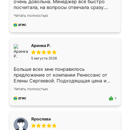
очень довольна. Менеджер всё быстро
посчитала, на вопросы отвечала сразу.
Замерщик приехал в субботу, подошёл к
Читать полностью
делу со всей ответственностью. Собрали
за день, ребята работали аккуратно, даже
пыли почти не было. Качество отличное,
ящики ходят плавно, ничего не скрипит.
Всё подошло как влитое.
Аринка Р.
5 августа 2026
Больше всех мне понравилось
предложение от компании Ренессанс от
Елены Сергеевой. Подходяшщая цена и
короткие сроки изготовления. Приехавший
Читать полностью
для замера сотрудник Владислав
предложил по моему эскизу самый
1
подходящий вариант шкафа. Немного его
видоизменил, получилось даже лучше, чем
я хотела.
Ярослава