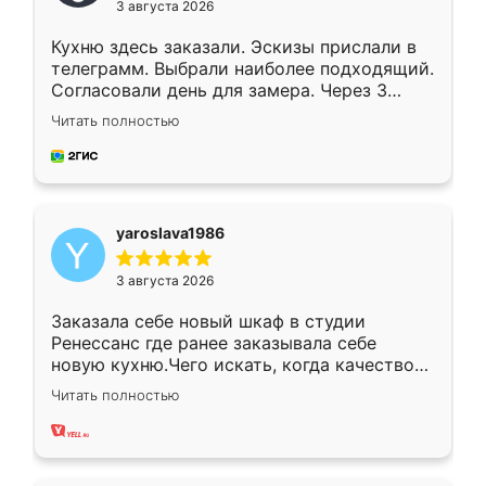
3 августа 2026
Кухню здесь заказали. Эскизы прислали в
телеграмм. Выбрали наиболее подходящий.
Согласовали день для замера. Через 3
недели кухня была уже готова. Остались
Читать полностью
довольны работой. Спасибо Ренессанс
мебель за качественную работу!
yaroslava1986
3 августа 2026
Заказала себе новый шкаф в студии
Ренессанс где ранее заказывала себе
новую кухню.Чего искать, когда качеством
вполне довольна. Служит кухня уже почти
Читать полностью
два года, нареканий нет.