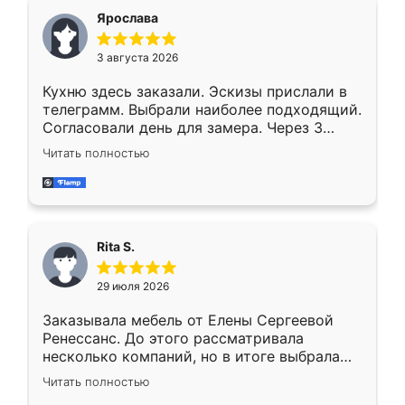
Ярослава
3 августа 2026
Кухню здесь заказали. Эскизы прислали в
телеграмм. Выбрали наиболее подходящий.
Согласовали день для замера. Через 3
недели кухня была уже готова. Остались
Читать полностью
довольны работой. Спасибо Ренессанс
мебель за качественную работу!
Rita S.
29 июля 2026
Заказывала мебель от Елены Сергеевой
Ренессанс. До этого рассматривала
несколько компаний, но в итоге выбрала
эту. Сначала обговорили условия, потом
Читать полностью
приехал замерщик, всё спокойно объяснил