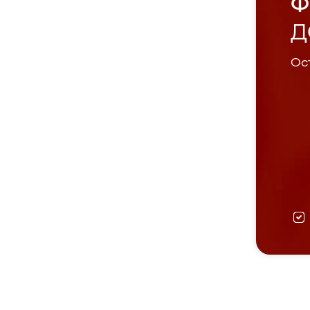
Ф
Д
Ост