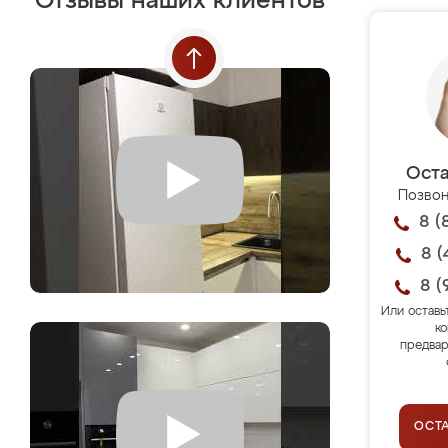
Отзывы наших клиентов
Оста
Позвон
8 (
8 (
8 (
Или оставь
ко
предвар
ОСТ