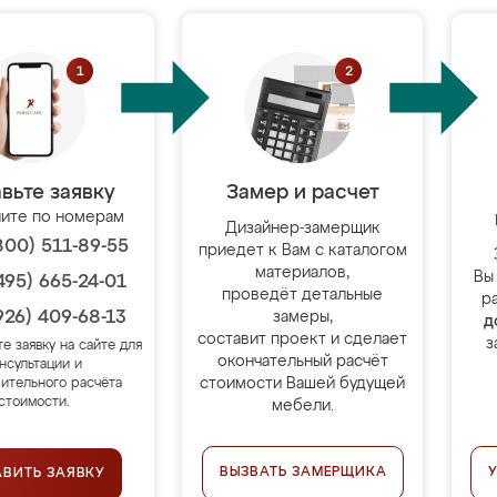
вьте заявку
Замер и расчет
ите по номерам
Дизайнер-замерщик
800) 511-89-55
приедет к Вам с каталогом
материалов,
Вы
495) 665-24-01
проведёт детальные
р
926) 409-68-13
замеры,
д
составит проект и сделает
з
те заявку на сайте для
окончательный расчёт
нсультации и
стоимости Вашей будущей
ительного расчёта
стоимости.
мебели.
ВЫЗВАТЬ ЗАМЕРЩИКА
АВИТЬ ЗАЯВКУ