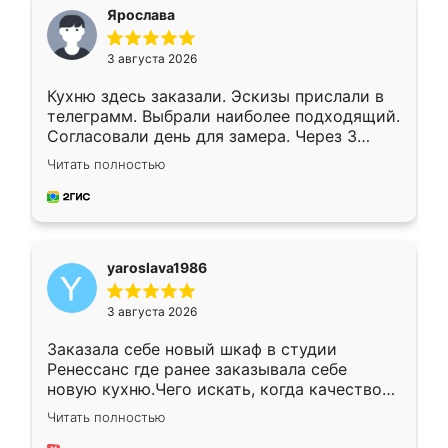
я хотела.
Ярослава
3 августа 2026
Кухню здесь заказали. Эскизы прислали в
телеграмм. Выбрали наиболее подходящий.
Согласовали день для замера. Через 3
недели кухня была уже готова. Остались
Читать полностью
довольны работой. Спасибо Ренессанс
мебель за качественную работу!
yaroslava1986
3 августа 2026
Заказала себе новый шкаф в студии
Ренессанс где ранее заказывала себе
новую кухню.Чего искать, когда качеством
вполне довольна. Служит кухня уже почти
Читать полностью
два года, нареканий нет.