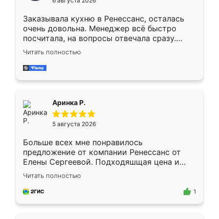
6 августа 2026
мебели буду заказывать только здесь.
Заказывала кухню в Ренессанс, осталась
очень довольна. Менеджер всё быстро
посчитала, на вопросы отвечала сразу.
Замерщик приехал в субботу, подошёл к
Читать полностью
делу со всей ответственностью. Собрали
за день, ребята работали аккуратно, даже
пыли почти не было. Качество отличное,
ящики ходят плавно, ничего не скрипит.
Всё подошло как влитое.
Аринка Р.
5 августа 2026
Больше всех мне понравилось
предложение от компании Ренессанс от
Елены Сергеевой. Подходяшщая цена и
короткие сроки изготовления. Приехавший
Читать полностью
для замера сотрудник Владислав
предложил по моему эскизу самый
1
подходящий вариант шкафа. Немного его
видоизменил, получилось даже лучше, чем