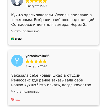
3 августа 2026
Кухню здесь заказали. Эскизы прислали в
телеграмм. Выбрали наиболее подходящий.
Согласовали день для замера. Через 3
недели кухня была уже готова. Остались
Читать полностью
довольны работой. Спасибо Ренессанс
мебель за качественную работу!
yaroslava1986
3 августа 2026
Заказала себе новый шкаф в студии
Ренессанс где ранее заказывала себе
новую кухню.Чего искать, когда качеством
вполне довольна. Служит кухня уже почти
Читать полностью
два года, нареканий нет.