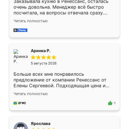
Заказывала кухню в Ренессанс, осталась
очень довольна. Менеджер всё быстро
посчитала, на вопросы отвечала сразу.
Замерщик приехал в субботу, подошёл к
Читать полностью
делу со всей ответственностью. Собрали
за день, ребята работали аккуратно, даже
пыли почти не было. Качество отличное,
ящики ходят плавно, ничего не скрипит.
Всё подошло как влитое.
Аринка Р.
5 августа 2026
Больше всех мне понравилось
предложение от компании Ренессанс от
Елены Сергеевой. Подходяшщая цена и
короткие сроки изготовления. Приехавший
Читать полностью
для замера сотрудник Владислав
предложил по моему эскизу самый
1
подходящий вариант шкафа. Немного его
видоизменил, получилось даже лучше, чем
я хотела.
Ярослава