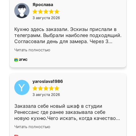
я хотела.
Ярослава
3 августа 2026
Кухню здесь заказали. Эскизы прислали в
телеграмм. Выбрали наиболее подходящий.
Согласовали день для замера. Через 3
недели кухня была уже готова. Остались
Читать полностью
довольны работой. Спасибо Ренессанс
мебель за качественную работу!
yaroslava1986
3 августа 2026
Заказала себе новый шкаф в студии
Ренессанс где ранее заказывала себе
новую кухню.Чего искать, когда качеством
вполне довольна. Служит кухня уже почти
Читать полностью
два года, нареканий нет.