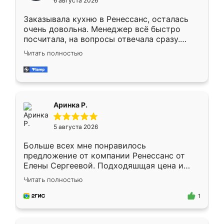
6 августа 2026
мебели буду заказывать только здесь.
Заказывала кухню в Ренессанс, осталась
очень довольна. Менеджер всё быстро
посчитала, на вопросы отвечала сразу.
Замерщик приехал в субботу, подошёл к
Читать полностью
делу со всей ответственностью. Собрали
за день, ребята работали аккуратно, даже
пыли почти не было. Качество отличное,
ящики ходят плавно, ничего не скрипит.
Всё подошло как влитое.
Аринка Р.
5 августа 2026
Больше всех мне понравилось
предложение от компании Ренессанс от
Елены Сергеевой. Подходяшщая цена и
короткие сроки изготовления. Приехавший
Читать полностью
для замера сотрудник Владислав
предложил по моему эскизу самый
1
подходящий вариант шкафа. Немного его
видоизменил, получилось даже лучше, чем