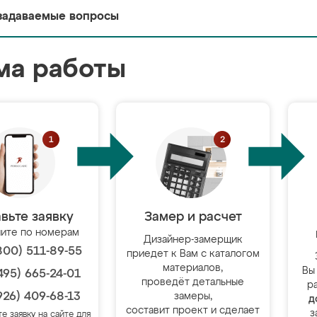
задаваемые вопросы
ма работы
вьте заявку
Замер и расчет
ите по номерам
Дизайнер-замерщик
800) 511-89-55
приедет к Вам с каталогом
материалов,
Вы
495) 665-24-01
проведёт детальные
р
926) 409-68-13
замеры,
д
составит проект и сделает
з
те заявку на сайте для