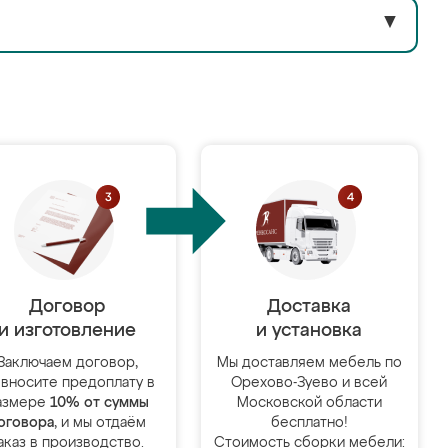
▼
Договор
Доставка
и изготовление
и установка
Заключаем договор,
Мы доставляем мебель по
 вносите предоплату в
Орехово-Зуево и всей
азмере
10% от суммы
Московской области
оговора
, и мы отдаём
бесплатно!
аказ в производство.
Стоимость сборки мебели: