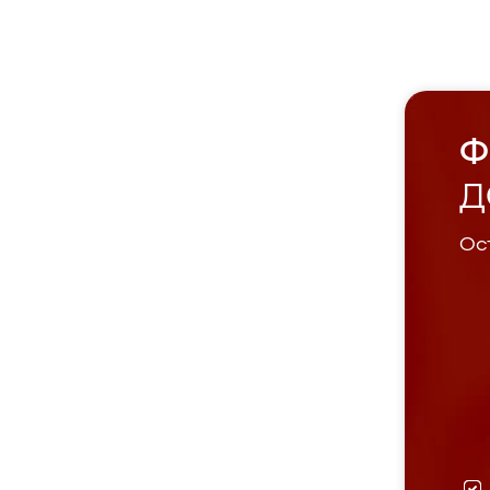
Ф
Д
Ост