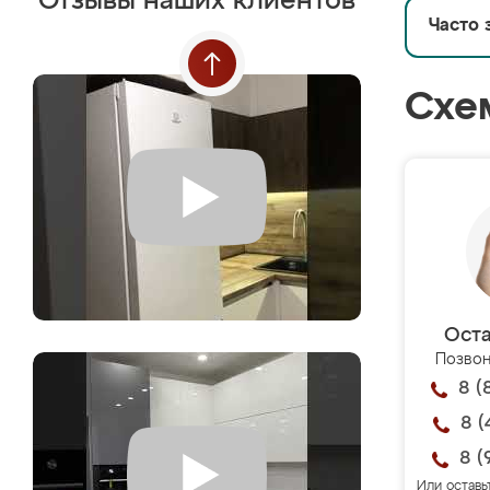
Отзывы наших клиентов
Часто 
Схе
Оста
Позвон
8 (
8 (
8 (
Или оставь