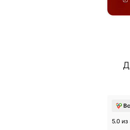
Д
Вс
5.0
из 