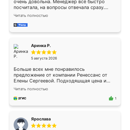
очень довольна. Менеджер всё быстро
посчитала, на вопросы отвечала сразу.
Замерщик приехал в субботу, подошёл к
Читать полностью
делу со всей ответственностью. Собрали
за день, ребята работали аккуратно, даже
пыли почти не было. Качество отличное,
ящики ходят плавно, ничего не скрипит.
Всё подошло как влитое.
Аринка Р.
5 августа 2026
Больше всех мне понравилось
предложение от компании Ренессанс от
Елены Сергеевой. Подходяшщая цена и
короткие сроки изготовления. Приехавший
Читать полностью
для замера сотрудник Владислав
предложил по моему эскизу самый
1
подходящий вариант шкафа. Немного его
видоизменил, получилось даже лучше, чем
я хотела.
Ярослава