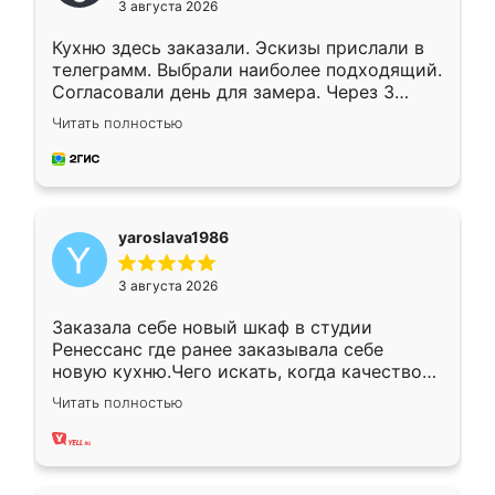
3 августа 2026
Кухню здесь заказали. Эскизы прислали в
телеграмм. Выбрали наиболее подходящий.
Согласовали день для замера. Через 3
недели кухня была уже готова. Остались
Читать полностью
довольны работой. Спасибо Ренессанс
мебель за качественную работу!
yaroslava1986
3 августа 2026
Заказала себе новый шкаф в студии
Ренессанс где ранее заказывала себе
новую кухню.Чего искать, когда качеством
вполне довольна. Служит кухня уже почти
Читать полностью
два года, нареканий нет.