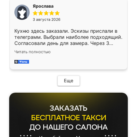
Ярослава
3 августа 2026
Кухню здесь заказали. Эскизы прислали в
телеграмм. Выбрали наиболее подходящий.
Согласовали день для замера. Через 3
недели кухня была уже готова. Остались
Читать полностью
довольны работой. Спасибо Ренессанс
мебель за качественную работу!
Еще
ЗАКАЗАТЬ
БЕСПЛАТНОЕ ТАКСИ
ДО НАШЕГО САЛОНА