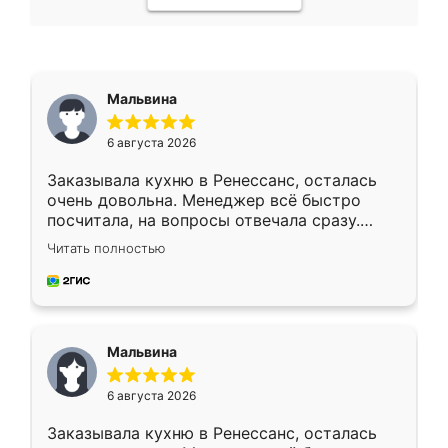
Мальвина
6 августа 2026
Заказывала кухню в Ренессанс, осталась
очень довольна. Менеджер всё быстро
посчитала, на вопросы отвечала сразу.
Замерщик приехал в субботу, подошёл к
Читать полностью
делу со всей ответственностью. Собрали
за день, ребята работали аккуратно, даже
пыли почти не было. Качество отличное,
ящики ходят плавно, ничего не скрипит.
Всё подошло как влитое.
Мальвина
6 августа 2026
Заказывала кухню в Ренессанс, осталась