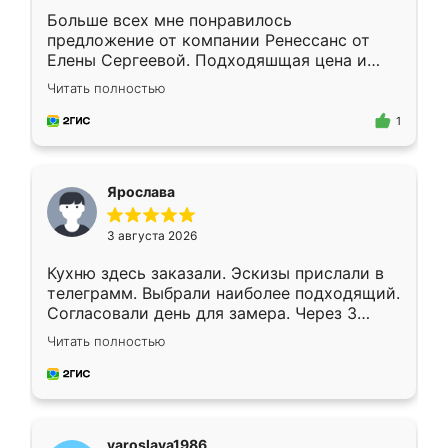
Больше всех мне понравилось
предложение от компании Ренессанс от
Елены Сергеевой. Подходяшщая цена и
короткие сроки изготовления. Приехавший
Читать полностью
для замера сотрудник Владислав
предложил по моему эскизу самый
1
подходящий вариант шкафа. Немного его
видоизменил, получилось даже лучше, чем
я хотела.
Ярослава
3 августа 2026
Кухню здесь заказали. Эскизы прислали в
телеграмм. Выбрали наиболее подходящий.
Согласовали день для замера. Через 3
недели кухня была уже готова. Остались
Читать полностью
довольны работой. Спасибо Ренессанс
мебель за качественную работу!
yaroslava1986