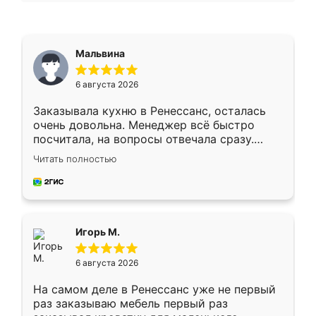
Мальвина
6 августа 2026
Заказывала кухню в Ренессанс, осталась
очень довольна. Менеджер всё быстро
посчитала, на вопросы отвечала сразу.
Замерщик приехал в субботу, подошёл к
Читать полностью
делу со всей ответственностью. Собрали
за день, ребята работали аккуратно, даже
пыли почти не было. Качество отличное,
ящики ходят плавно, ничего не скрипит.
Всё подошло как влитое.
Игорь М.
6 августа 2026
На самом деле в Ренессанс уже не первый
раз заказываю мебель первый раз