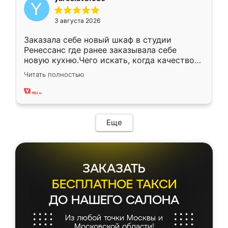
3 августа 2026
Заказала себе новый шкаф в студии
Ренессанс где ранее заказывала себе
новую кухню.Чего искать, когда качеством
вполне довольна. Служит кухня уже почти
Читать полностью
два года, нареканий нет.
Еще
ЗАКАЗАТЬ
БЕСПЛАТНОЕ ТАКСИ
ДО НАШЕГО САЛОНА
Из любой точки Москвы и
Московской области!