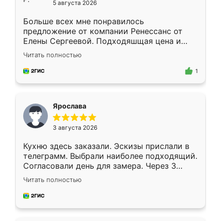
5 августа 2026
Больше всех мне понравилось
предложение от компании Ренессанс от
Елены Сергеевой. Подходяшщая цена и
короткие сроки изготовления. Приехавший
Читать полностью
для замера сотрудник Владислав
предложил по моему эскизу самый
1
подходящий вариант шкафа. Немного его
видоизменил, получилось даже лучше, чем
я хотела.
Ярослава
3 августа 2026
Кухню здесь заказали. Эскизы прислали в
телеграмм. Выбрали наиболее подходящий.
Согласовали день для замера. Через 3
недели кухня была уже готова. Остались
Читать полностью
довольны работой. Спасибо Ренессанс
мебель за качественную работу!