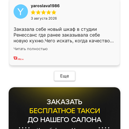
yaroslava1986
3 августа 2026
Заказала себе новый шкаф в студии
Ренессанс где ранее заказывала себе
новую кухню.Чего искать, когда качеством
вполне довольна. Служит кухня уже почти
Читать полностью
два года, нареканий нет.
Еще
ЗАКАЗАТЬ
БЕСПЛАТНОЕ ТАКСИ
ДО НАШЕГО САЛОНА