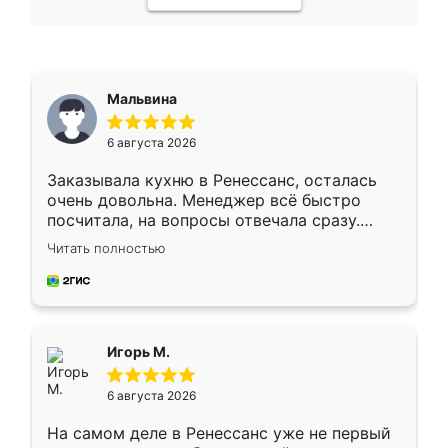
Мальвина
6 августа 2026
Заказывала кухню в Ренессанс, осталась
очень довольна. Менеджер всё быстро
посчитала, на вопросы отвечала сразу.
Замерщик приехал в субботу, подошёл к
Читать полностью
делу со всей ответственностью. Собрали
за день, ребята работали аккуратно, даже
пыли почти не было. Качество отличное,
ящики ходят плавно, ничего не скрипит.
Всё подошло как влитое.
Игорь М.
6 августа 2026
На самом деле в Ренессанс уже не первый