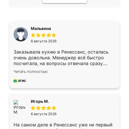
Мальвина
6 августа 2026
Заказывала кухню в Ренессанс, осталась
очень довольна. Менеджер всё быстро
посчитала, на вопросы отвечала сразу.
Замерщик приехал в субботу, подошёл к
Читать полностью
делу со всей ответственностью. Собрали
за день, ребята работали аккуратно, даже
пыли почти не было. Качество отличное,
ящики ходят плавно, ничего не скрипит.
Всё подошло как влитое.
Игорь М.
6 августа 2026
На самом деле в Ренессанс уже не первый