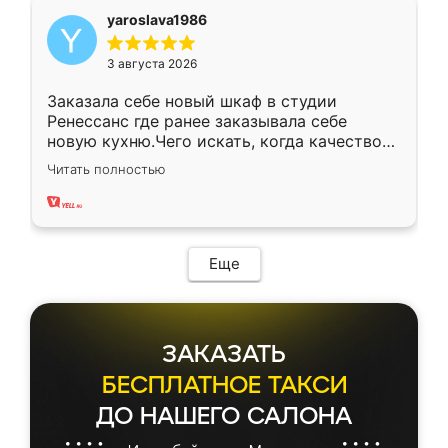
yaroslava1986
3 августа 2026
Заказала себе новый шкаф в студии
Ренессанс где ранее заказывала себе
новую кухню.Чего искать, когда качеством
вполне довольна. Служит кухня уже почти
Читать полностью
два года, нареканий нет.
Еще
ЗАКАЗАТЬ
БЕСПЛАТНОЕ ТАКСИ
ДО НАШЕГО САЛОНА