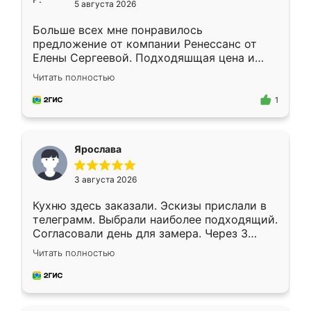
5 августа 2026
Больше всех мне понравилось
предложение от компании Ренессанс от
Елены Сергеевой. Подходяшщая цена и
короткие сроки изготовления. Приехавший
Читать полностью
для замера сотрудник Владислав
предложил по моему эскизу самый
1
подходящий вариант шкафа. Немного его
видоизменил, получилось даже лучше, чем
я хотела.
Ярослава
3 августа 2026
Кухню здесь заказали. Эскизы прислали в
телеграмм. Выбрали наиболее подходящий.
Согласовали день для замера. Через 3
недели кухня была уже готова. Остались
Читать полностью
довольны работой. Спасибо Ренессанс
мебель за качественную работу!