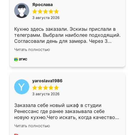
я хотела.
Ярослава
3 августа 2026
Кухню здесь заказали. Эскизы прислали в
телеграмм. Выбрали наиболее подходящий.
Согласовали день для замера. Через 3
недели кухня была уже готова. Остались
Читать полностью
довольны работой. Спасибо Ренессанс
мебель за качественную работу!
yaroslava1986
3 августа 2026
Заказала себе новый шкаф в студии
Ренессанс где ранее заказывала себе
новую кухню.Чего искать, когда качеством
вполне довольна. Служит кухня уже почти
Читать полностью
два года, нареканий нет.