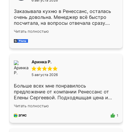
6 августа 2026
мебели буду заказывать только здесь.
Заказывала кухню в Ренессанс, осталась
очень довольна. Менеджер всё быстро
посчитала, на вопросы отвечала сразу.
Замерщик приехал в субботу, подошёл к
Читать полностью
делу со всей ответственностью. Собрали
за день, ребята работали аккуратно, даже
пыли почти не было. Качество отличное,
ящики ходят плавно, ничего не скрипит.
Всё подошло как влитое.
Аринка Р.
5 августа 2026
Больше всех мне понравилось
предложение от компании Ренессанс от
Елены Сергеевой. Подходяшщая цена и
короткие сроки изготовления. Приехавший
Читать полностью
для замера сотрудник Владислав
предложил по моему эскизу самый
1
подходящий вариант шкафа. Немного его
видоизменил, получилось даже лучше, чем