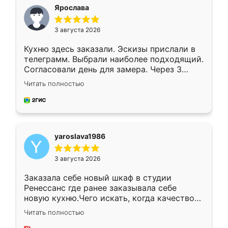
я хотела.
Ярослава
3 августа 2026
Кухню здесь заказали. Эскизы прислали в
телеграмм. Выбрали наиболее подходящий.
Согласовали день для замера. Через 3
недели кухня была уже готова. Остались
Читать полностью
довольны работой. Спасибо Ренессанс
мебель за качественную работу!
yaroslava1986
3 августа 2026
Заказала себе новый шкаф в студии
Ренессанс где ранее заказывала себе
новую кухню.Чего искать, когда качеством
вполне довольна. Служит кухня уже почти
Читать полностью
два года, нареканий нет.