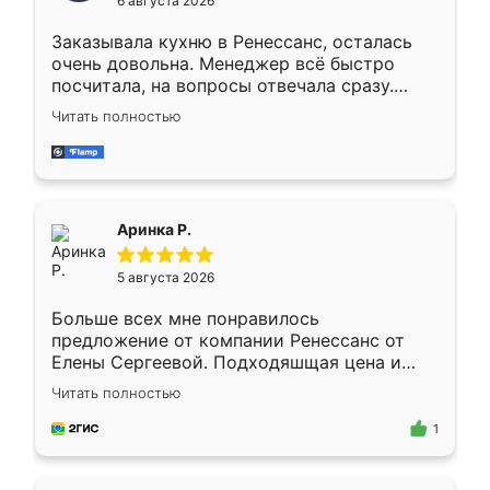
6 августа 2026
мебели буду заказывать только здесь.
Заказывала кухню в Ренессанс, осталась
очень довольна. Менеджер всё быстро
посчитала, на вопросы отвечала сразу.
Замерщик приехал в субботу, подошёл к
Читать полностью
делу со всей ответственностью. Собрали
за день, ребята работали аккуратно, даже
пыли почти не было. Качество отличное,
ящики ходят плавно, ничего не скрипит.
Всё подошло как влитое.
Аринка Р.
5 августа 2026
Больше всех мне понравилось
предложение от компании Ренессанс от
Елены Сергеевой. Подходяшщая цена и
короткие сроки изготовления. Приехавший
Читать полностью
для замера сотрудник Владислав
предложил по моему эскизу самый
1
подходящий вариант шкафа. Немного его
видоизменил, получилось даже лучше, чем