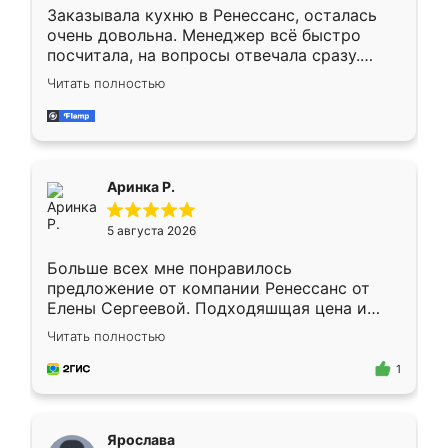
Заказывала кухню в Ренессанс, осталась
очень довольна. Менеджер всё быстро
посчитала, на вопросы отвечала сразу.
Замерщик приехал в субботу, подошёл к
Читать полностью
делу со всей ответственностью. Собрали
за день, ребята работали аккуратно, даже
пыли почти не было. Качество отличное,
ящики ходят плавно, ничего не скрипит.
Всё подошло как влитое.
Аринка Р.
5 августа 2026
Больше всех мне понравилось
предложение от компании Ренессанс от
Елены Сергеевой. Подходяшщая цена и
короткие сроки изготовления. Приехавший
Читать полностью
для замера сотрудник Владислав
предложил по моему эскизу самый
1
подходящий вариант шкафа. Немного его
видоизменил, получилось даже лучше, чем
я хотела.
Ярослава