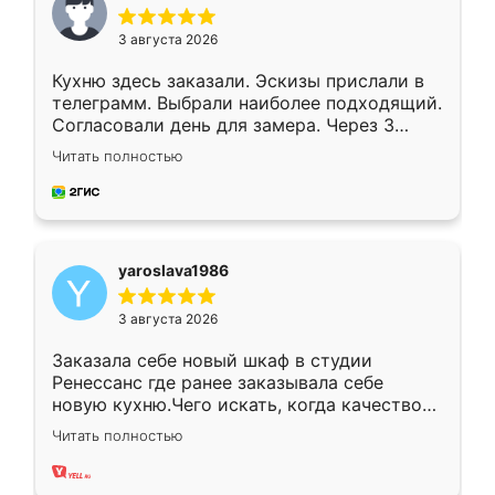
3 августа 2026
Кухню здесь заказали. Эскизы прислали в
телеграмм. Выбрали наиболее подходящий.
Согласовали день для замера. Через 3
недели кухня была уже готова. Остались
Читать полностью
довольны работой. Спасибо Ренессанс
мебель за качественную работу!
yaroslava1986
3 августа 2026
Заказала себе новый шкаф в студии
Ренессанс где ранее заказывала себе
новую кухню.Чего искать, когда качеством
вполне довольна. Служит кухня уже почти
Читать полностью
два года, нареканий нет.