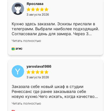
я хотела.
Ярослава
3 августа 2026
Кухню здесь заказали. Эскизы прислали в
телеграмм. Выбрали наиболее подходящий.
Согласовали день для замера. Через 3
недели кухня была уже готова. Остались
Читать полностью
довольны работой. Спасибо Ренессанс
мебель за качественную работу!
yaroslava1986
3 августа 2026
Заказала себе новый шкаф в студии
Ренессанс где ранее заказывала себе
новую кухню.Чего искать, когда качеством
вполне довольна. Служит кухня уже почти
Читать полностью
два года, нареканий нет.