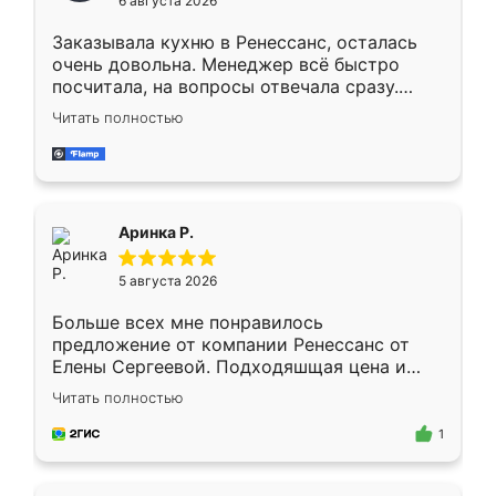
6 августа 2026
мебели буду заказывать только здесь.
Заказывала кухню в Ренессанс, осталась
очень довольна. Менеджер всё быстро
посчитала, на вопросы отвечала сразу.
Замерщик приехал в субботу, подошёл к
Читать полностью
делу со всей ответственностью. Собрали
за день, ребята работали аккуратно, даже
пыли почти не было. Качество отличное,
ящики ходят плавно, ничего не скрипит.
Всё подошло как влитое.
Аринка Р.
5 августа 2026
Больше всех мне понравилось
предложение от компании Ренессанс от
Елены Сергеевой. Подходяшщая цена и
короткие сроки изготовления. Приехавший
Читать полностью
для замера сотрудник Владислав
предложил по моему эскизу самый
1
подходящий вариант шкафа. Немного его
видоизменил, получилось даже лучше, чем