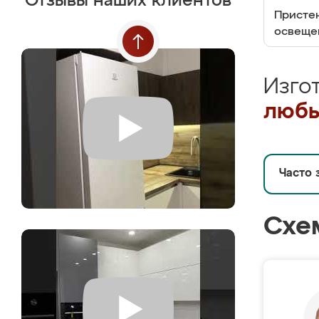
Отзывы наших клиентов
Пристен
освеще
Изго
любы
Часто 
Схе