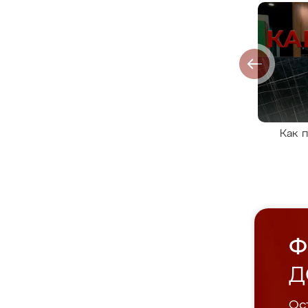
Как 
Ф
Д
Ост