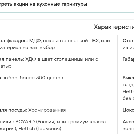
реть акции на кухонные гарнитуры
Характерист
ал фасадов:
МДФ, покрытые плёнкой ПВХ, или
Сто
материал на ваш выбор
из и
я панель:
ХДФ в цвет столешницы или с
Габа
чатью
а выбор, более 300 цветов
Выка
танд
Hett
без 
ля посуды:
Хромированная
Цоко
ники :
BOYARD (Россия) или премиум класса
Аксе
встрия), Hettich (Германия)
волш