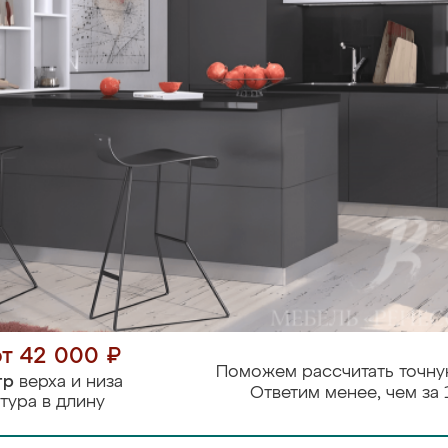
от 42 000 ₽
Поможем рассчитать точну
тр
верха и низа
Ответим менее, чем за 
тура в длину