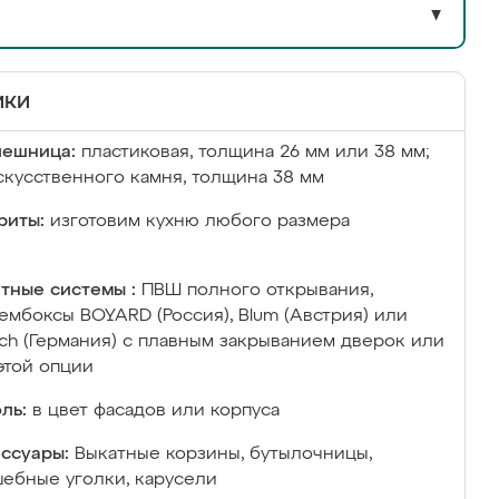
▼
ики
лешница:
пластиковая, толщина 26 мм или 38 мм;
скусственного камня, толщина 38 мм
риты:
изготовим кухню любого размера
тные системы :
ПВШ полного открывания,
ембоксы BOYARD (Россия), Blum (Австрия) или
ich (Германия) с плавным закрыванием дверок или
этой опции
ль:
в цвет фасадов или корпуса
ссуары:
Выкатные корзины, бутылочницы,
ебные уголки, карусели