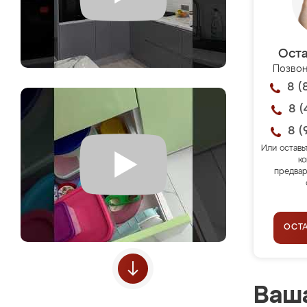
Оста
Позвон
8 (
8 (
8 (
Или оставь
ко
предвар
ОСТ
Ваша