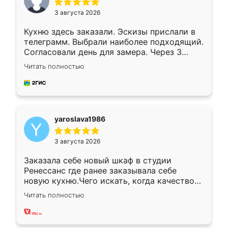
3 августа 2026
Кухню здесь заказали. Эскизы прислали в
телеграмм. Выбрали наиболее подходящий.
Согласовали день для замера. Через 3
недели кухня была уже готова. Остались
Читать полностью
довольны работой. Спасибо Ренессанс
мебель за качественную работу!
yaroslava1986
3 августа 2026
Заказала себе новый шкаф в студии
Ренессанс где ранее заказывала себе
новую кухню.Чего искать, когда качеством
вполне довольна. Служит кухня уже почти
Читать полностью
два года, нареканий нет.