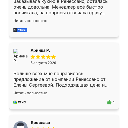
Заказывала кухню в Ренессанс, осталась
очень довольна. Менеджер всё быстро
посчитала, на вопросы отвечала сразу.
Замерщик приехал в субботу, подошёл к
Читать полностью
делу со всей ответственностью. Собрали
за день, ребята работали аккуратно, даже
пыли почти не было. Качество отличное,
ящики ходят плавно, ничего не скрипит.
Всё подошло как влитое.
Аринка Р.
5 августа 2026
Больше всех мне понравилось
предложение от компании Ренессанс от
Елены Сергеевой. Подходяшщая цена и
короткие сроки изготовления. Приехавший
Читать полностью
для замера сотрудник Владислав
предложил по моему эскизу самый
1
подходящий вариант шкафа. Немного его
видоизменил, получилось даже лучше, чем
я хотела.
Ярослава