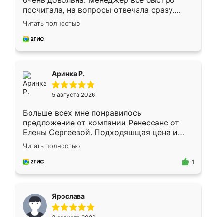
очень довольна. Менеджер всё быстро
посчитала, на вопросы отвечала сразу.
Замерщик приехал в субботу, подошёл к
Читать полностью
делу со всей ответственностью. Собрали
за день, ребята работали аккуратно, даже
пыли почти не было. Качество отличное,
ящики ходят плавно, ничего не скрипит.
Всё подошло как влитое.
Аринка Р.
5 августа 2026
Больше всех мне понравилось
предложение от компании Ренессанс от
Елены Сергеевой. Подходяшщая цена и
короткие сроки изготовления. Приехавший
Читать полностью
для замера сотрудник Владислав
предложил по моему эскизу самый
1
подходящий вариант шкафа. Немного его
видоизменил, получилось даже лучше, чем
я хотела.
Ярослава