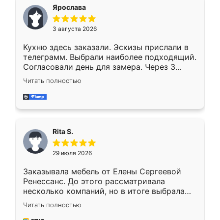
Ярослава
3 августа 2026
Кухню здесь заказали. Эскизы прислали в
телеграмм. Выбрали наиболее подходящий.
Согласовали день для замера. Через 3
недели кухня была уже готова. Остались
Читать полностью
довольны работой. Спасибо Ренессанс
мебель за качественную работу!
Rita S.
29 июля 2026
Заказывала мебель от Елены Сергеевой
Ренессанс. До этого рассматривала
несколько компаний, но в итоге выбрала
эту. Сначала обговорили условия, потом
Читать полностью
приехал замерщик, всё спокойно объяснил