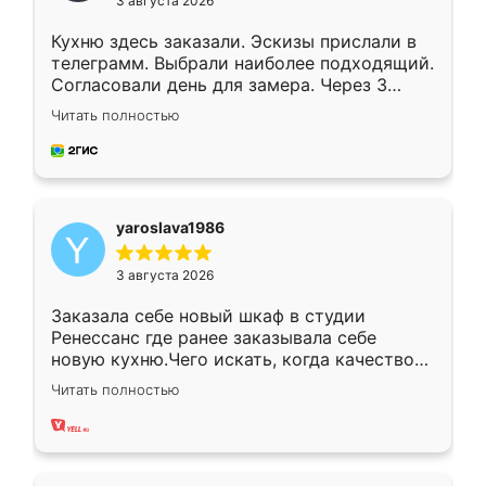
3 августа 2026
Кухню здесь заказали. Эскизы прислали в
телеграмм. Выбрали наиболее подходящий.
Согласовали день для замера. Через 3
недели кухня была уже готова. Остались
Читать полностью
довольны работой. Спасибо Ренессанс
мебель за качественную работу!
yaroslava1986
3 августа 2026
Заказала себе новый шкаф в студии
Ренессанс где ранее заказывала себе
новую кухню.Чего искать, когда качеством
вполне довольна. Служит кухня уже почти
Читать полностью
два года, нареканий нет.