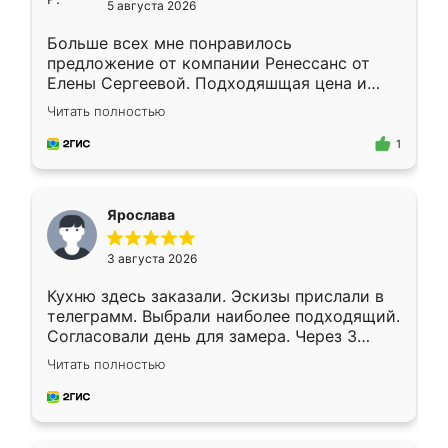
5 августа 2026
Больше всех мне понравилось
предложение от компании Ренессанс от
Елены Сергеевой. Подходяшщая цена и
короткие сроки изготовления. Приехавший
Читать полностью
для замера сотрудник Владислав
предложил по моему эскизу самый
1
подходящий вариант шкафа. Немного его
видоизменил, получилось даже лучше, чем
я хотела.
Ярослава
3 августа 2026
Кухню здесь заказали. Эскизы прислали в
телеграмм. Выбрали наиболее подходящий.
Согласовали день для замера. Через 3
недели кухня была уже готова. Остались
Читать полностью
довольны работой. Спасибо Ренессанс
мебель за качественную работу!