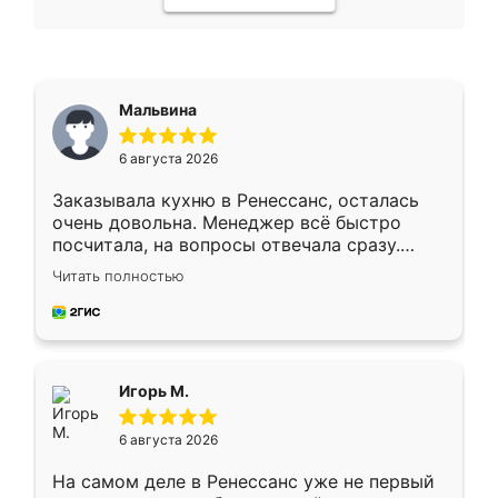
Мальвина
6 августа 2026
Заказывала кухню в Ренессанс, осталась
очень довольна. Менеджер всё быстро
посчитала, на вопросы отвечала сразу.
Замерщик приехал в субботу, подошёл к
Читать полностью
делу со всей ответственностью. Собрали
за день, ребята работали аккуратно, даже
пыли почти не было. Качество отличное,
ящики ходят плавно, ничего не скрипит.
Всё подошло как влитое.
Игорь М.
6 августа 2026
На самом деле в Ренессанс уже не первый