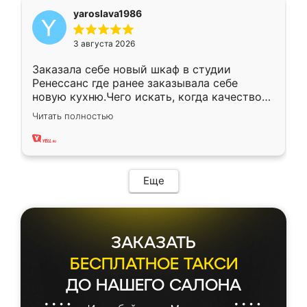
yaroslava1986
3 августа 2026
Заказала себе новый шкаф в студии
Ренессанс где ранее заказывала себе
новую кухню.Чего искать, когда качеством
вполне довольна. Служит кухня уже почти
Читать полностью
два года, нареканий нет.
Еще
ЗАКАЗАТЬ
БЕСПЛАТНОЕ ТАКСИ
ДО НАШЕГО САЛОНА