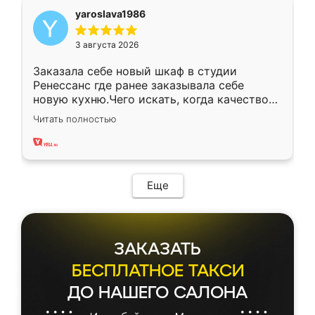
yaroslava1986
3 августа 2026
Заказала себе новый шкаф в студии
Ренессанс где ранее заказывала себе
новую кухню.Чего искать, когда качеством
вполне довольна. Служит кухня уже почти
Читать полностью
два года, нареканий нет.
Еще
ЗАКАЗАТЬ
БЕСПЛАТНОЕ ТАКСИ
ДО НАШЕГО САЛОНА