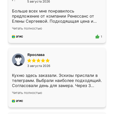
5 августа 2026
Больше всех мне понравилось
предложение от компании Ренессанс от
Елены Сергеевой. Подходяшщая цена и
короткие сроки изготовления. Приехавший
Читать полностью
для замера сотрудник Владислав
предложил по моему эскизу самый
1
подходящий вариант шкафа. Немного его
видоизменил, получилось даже лучше, чем
я хотела.
Ярослава
3 августа 2026
Кухню здесь заказали. Эскизы прислали в
телеграмм. Выбрали наиболее подходящий.
Согласовали день для замера. Через 3
недели кухня была уже готова. Остались
Читать полностью
довольны работой. Спасибо Ренессанс
мебель за качественную работу!