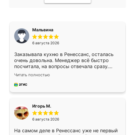
Мальвина
6 августа 2026
Заказывала кухню в Ренессанс, осталась
очень довольна. Менеджер всё быстро
посчитала, на вопросы отвечала сразу.
Замерщик приехал в субботу, подошёл к
Читать полностью
делу со всей ответственностью. Собрали
за день, ребята работали аккуратно, даже
пыли почти не было. Качество отличное,
ящики ходят плавно, ничего не скрипит.
Всё подошло как влитое.
Игорь М.
6 августа 2026
На самом деле в Ренессанс уже не первый