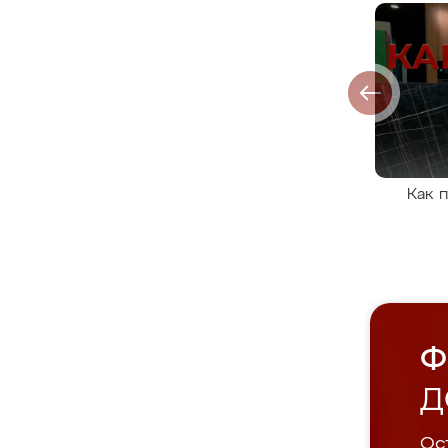
Как 
Ф
Д
Ост