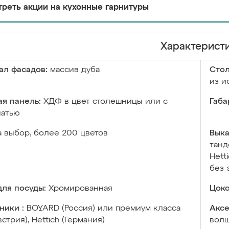
реть акции на кухонные гарнитуры
Характерист
ал фасадов:
массив дуба
Сто
из и
я панель:
ХДФ в цвет столешницы или с
Габа
чатью
а выбор, более 200 цветов
Выка
танд
Hett
без 
ля посуды:
Хромированная
Цоко
ники :
BOYARD (Россия) или премиум класса
Аксе
встрия), Hettich (Германия)
волш