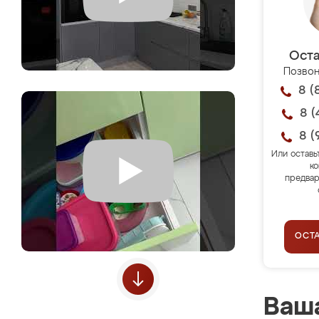
Оста
Позвон
8 (
8 (
8 (
Или оставь
ко
предвар
ОСТ
Ваша