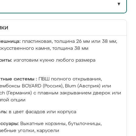
▼
ики
лешница:
пластиковая, толщина 26 мм или 38 мм;
скусственного камня, толщина 38 мм
риты:
изготовим кухню любого размера
тные системы :
ПВШ полного открывания,
ембоксы BOYARD (Россия), Blum (Австрия) или
ich (Германия) с плавным закрыванием дверок или
этой опции
ль:
в цвет фасадов или корпуса
ссуары:
Выкатные корзины, бутылочницы,
ебные уголки, карусели