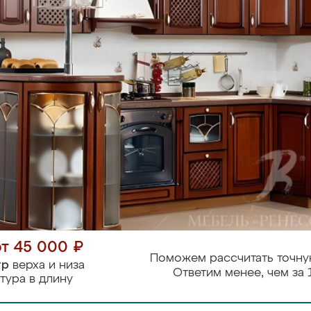
от 45 000 ₽
Поможем рассчитать точну
тр
верха и низа
Ответим менее, чем за 
тура в длину