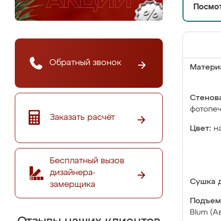
Посмот
Обратный звонок
Матери
Стенова
фотопе
Заказать расчёт
Цвет:
н
Бесплатный вызов
дизайнера-
Сушка д
замерщика
Подъем
Blum (А