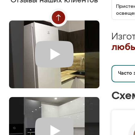
Отзывы наших клиентов
Пристен
освеще
Изго
любы
Часто 
Схе