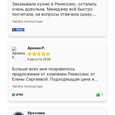
Заказывала кухню в Ренессанс, осталась
очень довольна. Менеджер всё быстро
посчитала, на вопросы отвечала сразу.
Замерщик приехал в субботу, подошёл к
Читать полностью
делу со всей ответственностью. Собрали
за день, ребята работали аккуратно, даже
пыли почти не было. Качество отличное,
ящики ходят плавно, ничего не скрипит.
Всё подошло как влитое.
Аринка Р.
5 августа 2026
Больше всех мне понравилось
предложение от компании Ренессанс от
Елены Сергеевой. Подходяшщая цена и
короткие сроки изготовления. Приехавший
Читать полностью
для замера сотрудник Владислав
предложил по моему эскизу самый
1
подходящий вариант шкафа. Немного его
видоизменил, получилось даже лучше, чем
я хотела.
Ярослава