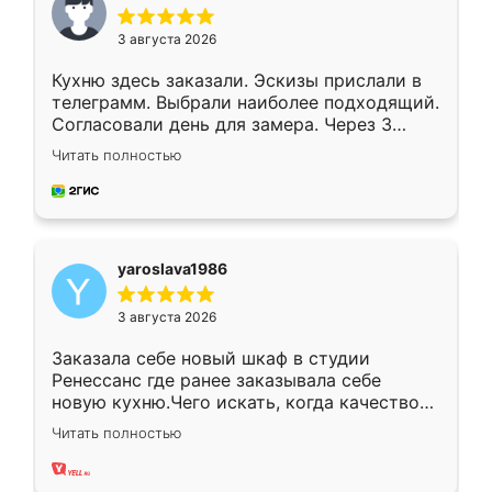
3 августа 2026
Кухню здесь заказали. Эскизы прислали в
телеграмм. Выбрали наиболее подходящий.
Согласовали день для замера. Через 3
недели кухня была уже готова. Остались
Читать полностью
довольны работой. Спасибо Ренессанс
мебель за качественную работу!
yaroslava1986
3 августа 2026
Заказала себе новый шкаф в студии
Ренессанс где ранее заказывала себе
новую кухню.Чего искать, когда качеством
вполне довольна. Служит кухня уже почти
Читать полностью
два года, нареканий нет.