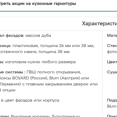
реть акции на кухонные гарнитуры
Характерист
ал фасадов:
массив дуба
Мате
ница:
пластиковая, толщина 26 мм или 38 мм;
Стен
сственного камня, толщина 38 мм
фото
ы:
изготовим кухню любого размера
Цвет
е системы :
ПВШ полного открывания,
Сушк
оксы BOYARD (Россия), Blum (Австрия) или
 (Германия) с плавным закрыванием дверок или
й опции
в цвет фасадов или корпуса
Подъ
Blum
уары:
Выкатные корзины, бутылочницы,
Прис