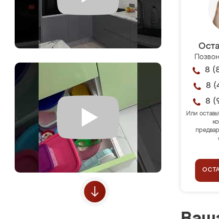
Оста
Позвон
8 (
8 (
8 (
Или оставь
ко
предвар
ОСТ