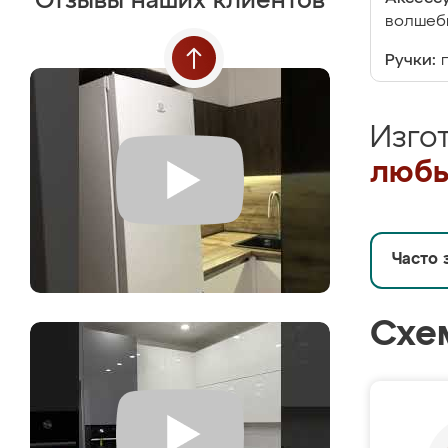
Отзывы наших клиентов
волшебн
Ручки:
Изго
любы
Часто 
Схе