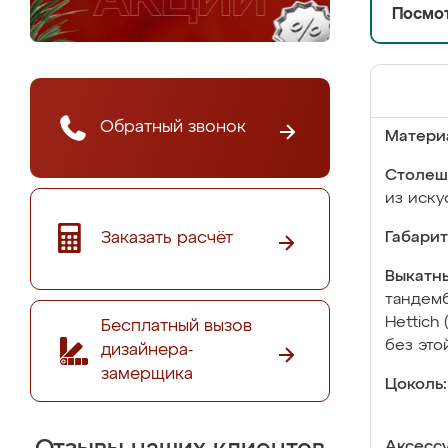
Посмот
Обратный звонок
Матери
Столеш
из иску
Заказать расчёт
Габарит
Выкатны
тандемб
Hettich
Бесплатный вызов
без это
дизайнера-
замерщика
Цоколь:
Аксесс