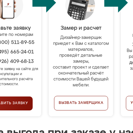
вьте заявку
Замер и расчет
ите по номерам
Дизайнер-замерщик
800) 511-89-55
приедет к Вам с каталогом
материалов,
Вы
495) 665-24-01
проведёт детальные
р
926) 409-68-13
замеры,
д
составит проект и сделает
з
те заявку на сайте для
окончательный расчёт
нсультации и
стоимости Вашей будущей
ительного расчёта
стоимости.
мебели.
ВЫЗВАТЬ ЗАМЕРЩИКА
АВИТЬ ЗАЯВКУ