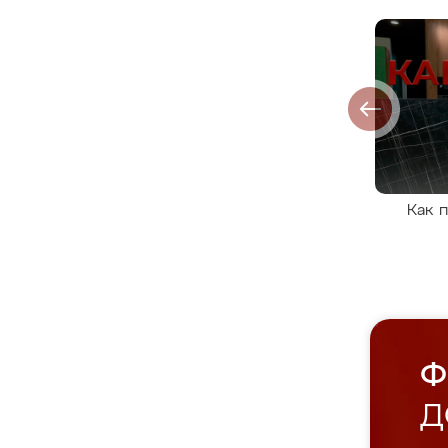
Как 
Ф
Д