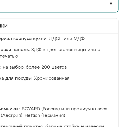
▼
ики
риал корпуса кухни:
ЛДСП или МДФ
овая панель:
ХДФ в цвет столешницы или с
печатью
:
на выбор, более 200 цветов
а для посуды:
Хромированная
емники :
BOYARD (Россия) или премиум класса
 (Австрия), Hettich (Германия)
теночный плинтус, барные стойки и навески,